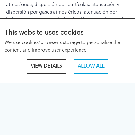
atmosférica, dispersión por partículas, atenuación y
dispersión por gases atmosféricos, atenuación por
hidrometeoros, emisividad radioeléctrica, polarización
cruzada y anisotropía, y aspectos estadísticos de los
This website uses cookies
procesos atmosféricos.
We use cookies/browser's storage to personalize the
ITU PAGES
content and improve user experience.
About ITU
VIEW DETAILS
ALLOW ALL
Regional Presence Page
CONNECT WITH US
Linked In
Facebook
Twitter
TikTok
ITU PUBLICATIONS