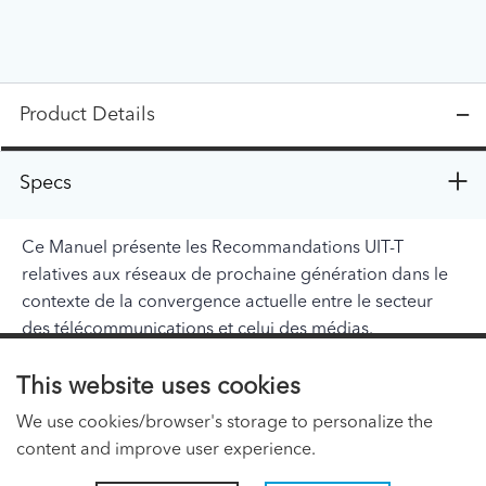
Product Details
Specs
Ce Manuel présente les Recommandations UIT-T
relatives aux réseaux de prochaine génération dans le
contexte de la convergence actuelle entre le secteur
des télécommunications et celui des médias.
This website uses cookies
ITU PAGES
We use cookies/browser's storage to personalize the
About ITU
content and improve user experience.
Regional Presence Page